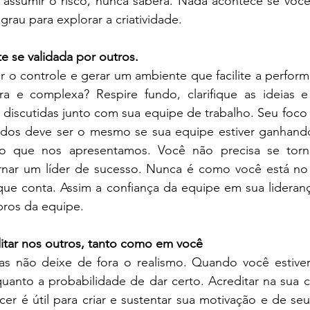
 assumir o risco, nunca saberá. Nada acontece se você
rau para explorar a criatividade.
te se validada por outros.
r o controle e gerar um ambiente que facilite a perfor
 e complexa? Respire fundo, clarifique as ideias e 
 discutidas junto com sua equipe de trabalho. Seu foco
tados deve ser o mesmo se sua equipe estiver ganhand
o que nos apresentamos. Você não precisa se torn
ornar um líder de sucesso. Nunca é como você está n
que conta. Assim a confiança da equipe em sua lideranç
ros da equipe.
ditar nos outros, tanto como em você
as não deixe de fora o realismo. Quando você estiver
quanto a probabilidade de dar certo. Acreditar na sua 
er é útil para criar e sustentar sua motivação e de seu