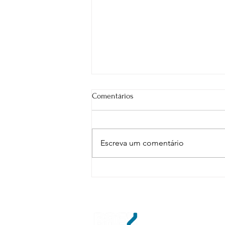
Comentários
Escreva um comentário
6 passos para você se tornar um
líder de referência.