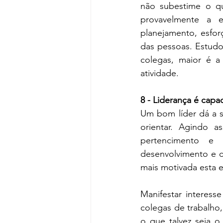
não subestime o quã
provavelmente a eq
planejamento, esfor
das pessoas. Estud
colegas, maior é a
atividade.
8 - Liderança é capac
Um bom líder dá a se
orientar. Agindo 
pertencimento e 
desenvolvimento e c
mais motivada esta e
Manifestar interess
colegas de trabalho
o que talvez seja o