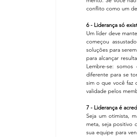
mérito. Se você não
conflito como um deg
6 - Liderança só exis
Um líder deve mante
começou assustadora
soluções para serem
para alcançar resul
Lembre-se: somos 
diferente para se t
sim o que você faz 
validade pelos memb
7 - Liderança é acre
Seja um otimista, m
meta, seja positivo 
sua equipe para venc