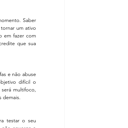
momento. Saber 
tornar um ativo 
o em fazer com 
redite que sua 
as e não abuse 
tivo difícil o 
será multifoco, 
s demais.
 testar o seu 