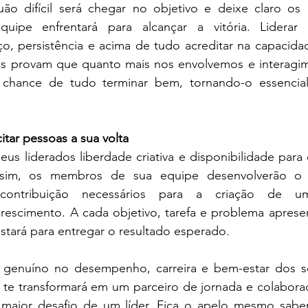
o difícil será chegar no objetivo e deixe claro os 
uipe enfrentará para alcançar a vitória. Liderar 
ço, persistência e acima de tudo acreditar na capacida
os provam que quanto mais nos envolvemos e interagi
 chance de tudo terminar bem, tornando-o essencial
itar pessoas a sua volta
us liderados liberdade criativa e disponibilidade para 
assim, os membros de sua equipe desenvolverão o 
contribuição necessários para a criação de um
rescimento. A cada objetivo, tarefa e problema apresen
stará para entregar o resultado esperado.
e genuíno no desempenho, carreira e bem-estar dos se
, te transformará em um parceiro de jornada e colabora
 maior desafio de um líder. Fica o apelo mesmo saben