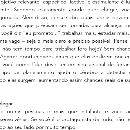
jetivo relevante, específico, factível e estimulante é f
ciente. Sabendo exatamente aonde quer chegar, voc
ornada. Além disso, pense sobre quais tarefas devem se
as ações que precisam ser tomadas para alcançar se
você diz “eu prometo...” trabalhar mais, estudar mais,
te vago – seja o mais claro e preciso possível. Pense 
 não tem tempo para trabalhar fora hoje? Sem chance
Agarrar oportunidades antes que elas deslizem por en
 você como líder deve ter em seu arsenal de ferram
ipo de planejamento ajuda o cérebro a detectar e 
o elas surgem, aumentando assim chances reais de su
elegar
de outras pessoas é mais que estafante e você ai
envolvê-las. Se você é o protagonista de tudo, não te
ndo ao seu lado por muito tempo.