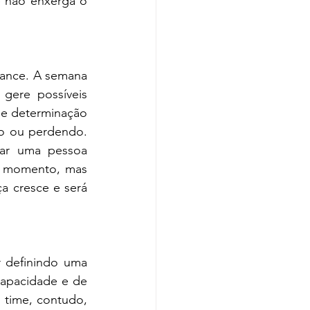
 não enxerga o 
mance. A semana 
gere possíveis 
 e determinação 
o ou perdendo. 
ar uma pessoa 
o momento, mas 
a cresce e será 
 definindo uma 
capacidade e de 
 time, contudo, 