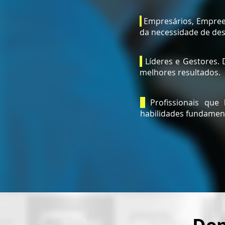
Empresários, Empree
da necessidade de des
Líderes e Gestores. 
melhores resultados.
Profissionais que 
habilidades fundamenta