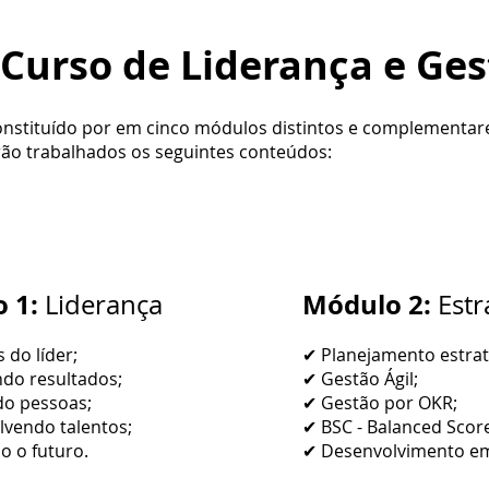
Curso de Liderança e Ges
onstituído por em cinco módulos distintos e complementare
erão trabalhados os seguintes conteúdos:
 1:
Módulo 2:
Liderança
Estr
 do líder;
✔ Planejamento estrat
do resultados;
✔ Gestão Ágil;
do pessoas;
✔ Gestão por OKR;
vendo talentos;
✔ BSC - Balanced Scor
 o futuro.
✔ Desenvolvimento em