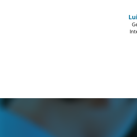
Lu
Ge
Int