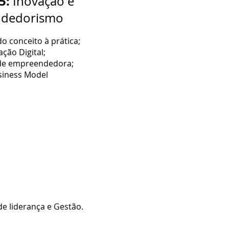
5:
Inovação e
dedorismo
o conceito à prática;
ção Digital;
de empreendedora;
siness Model
e liderança e Gestão.