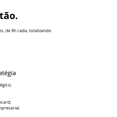
tão.
s, de 8h cada, totalizando
atégia
égico;
ecard;
presarial.