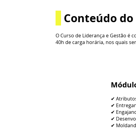
Conteúdo do 
O Curso de Liderança e Gestão é c
40h de carga horária, nos quais s
Módulo
✔ Atributos
✔ Entregan
✔ Engajan
✔ Desenvol
✔ Moldando