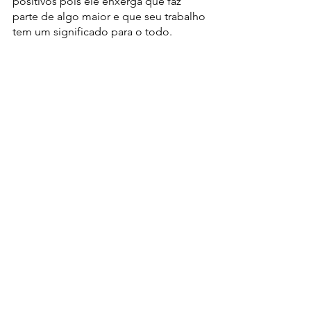
positivos pois ele enxerga que faz 
parte de algo maior e que seu trabalho 
tem um significado para o todo.
Essa sensação de pertencimento tem 
influência direta sobre a motivação, 
engajamento e, consequentemente, 
produtividade dos colaboradores. 
Caso contrário, quando feedbacks não 
são dados, esse relacionamento 
próximo entre colaborador e 
organização não existe e, a longo 
prazo, as consequências podem ser 
desastrosas.
Essas são apenas algumas das 
consequências geradas através da falta 
de feedback na rotina de um negócio. 
Não se esqueça: fique de olho no 
trabalho dos seus colaboradores e de 
feedbacks sempre que possível!